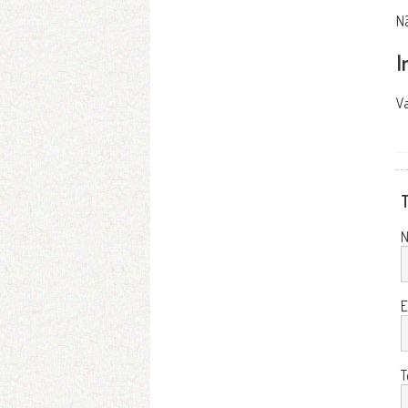
Nã
I
Va
T
E
T