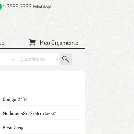
3596.5666
11
(WhatsApp)
to
Meu Orçamento
Código
: X4041
Medidas
: 49x22x41cm
(AxLxC)
Peso
: 554g