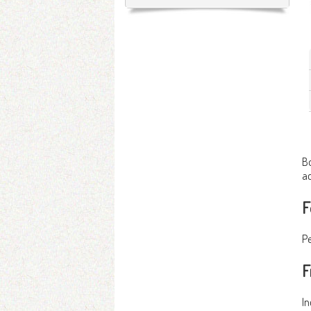
Bo
ac
F
Pe
F
In