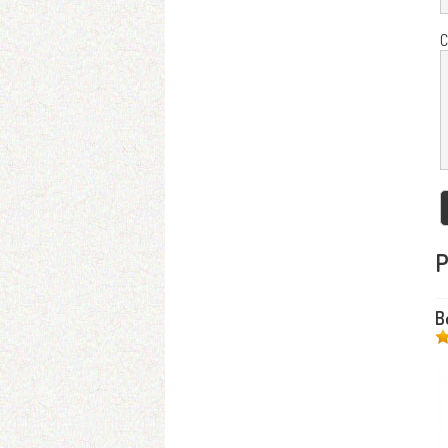
C
P
B