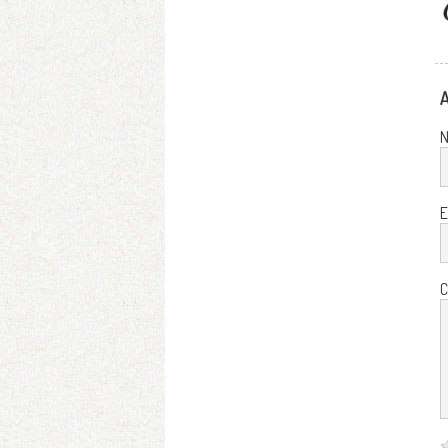
A
E
C