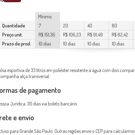
Mínimo
Quantidade
7
20
40
80
Preço unit.
R$ 151,36
R$ 106,23
R$ 91,49
R$ 82,42
Prazo de prod.
10 dias
10 dias
10 dias
10 dias
lsa esportiva de 33 litros em poliéster resistente à água com dois compa
ompanha alça transversal.
ormas de pagamento
ssoa Jurídica: 30 dias via boleto bancário.
rete e envio
cluso para Grande São Paulo. Outras regiões envie o CEP para calcularmo