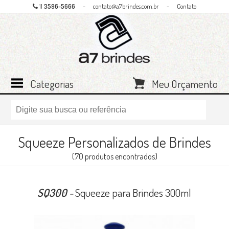
11
3596-5666
-
contato@a7brindes.com.br
-
Contato
Categorias
Meu Orçamento
Squeeze Personalizados de Brindes
(70 produtos encontrados)
SQ300
-
Squeeze para Brindes 300ml