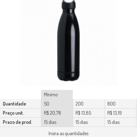
Mínimo
Quantidade
50
200
800
Preço unit.
R$ 20,78
R$ 13,85
R$ 13,19
Prazo de prod.
15 dias
15 dias
15 dias
Insira as quantidades