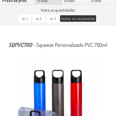
Prazo de prod.
15 dias
15 dias
15 dias
Insira as quantidades
SQPVC700
-
Squeeze Personalizado PVC 700ml