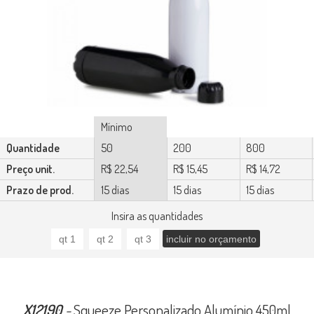
Mínimo
Quantidade
50
200
800
Preço unit.
R$ 22,54
R$ 15,45
R$ 14,72
Prazo de prod.
15 dias
15 dias
15 dias
Insira as quantidades
X12190
-
Squeeze Personalizado Alumínio 450ml