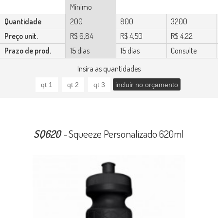
Mínimo
Quantidade
200
800
3200
Preço unit.
R$ 6,84
R$ 4,50
R$ 4,22
Prazo de prod.
15 dias
15 dias
Consulte
Insira as quantidades
SQ620
-
Squeeze Personalizado 620ml