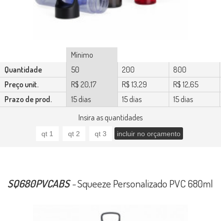
Mínimo
Quantidade
50
200
800
Preço unit.
R$ 20,17
R$ 13,29
R$ 12,65
Prazo de prod.
15 dias
15 dias
15 dias
Insira as quantidades
SQ680PVCABS
-
Squeeze Personalizado PVC 680ml