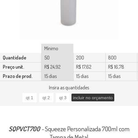
Mínimo
Quantidade
50
200
800
Preço unit.
R$ 24,92
R$ 17,62
R$ 16,78
Prazo de prod.
15 dias
15 dias
15 dias
Insira as quantidades
SQPVCT700
-
Squeeze Personalizada 700ml com
Tampa de Metal