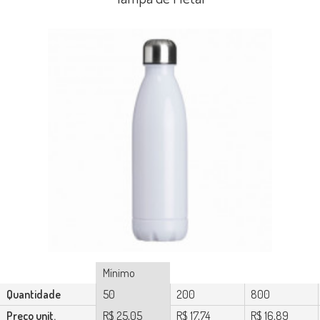
Mínimo
Quantidade
50
200
800
Preço unit.
R$ 25,05
R$ 17,74
R$ 16,89