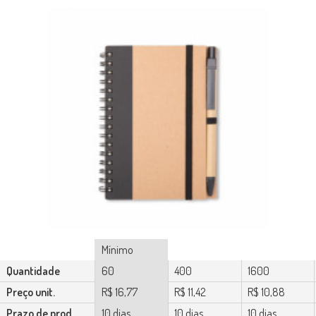
Mínimo
Quantidade
60
400
1600
Preço unit.
R$ 16,77
R$ 11,42
R$ 10,88
Prazo de prod.
10 dias
10 dias
10 dias