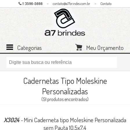
11
3596-5666
-
contato@a7brindes.com.br
-
Contato
Categorias
Meu Orçamento
Cadernetas Tipo Moleskine
Personalizadas
(51 produtos encontrados)
X3024
-
Mini Caderneta tipo Moleskine Personalizada
sem Pauta 10,5x7,4