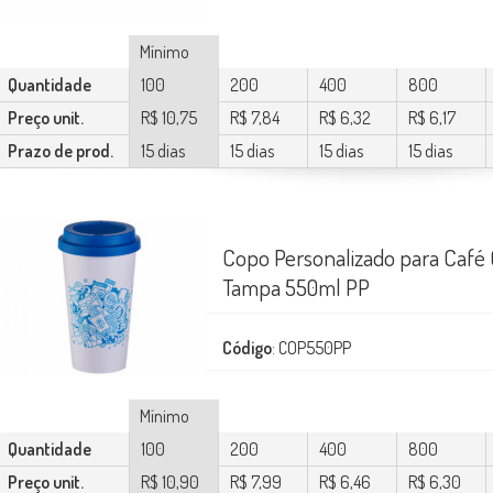
Mínimo
Quantidade
100
200
400
800
Preço unit.
R$ 10,75
R$ 7,84
R$ 6,32
R$ 6,17
Prazo de prod.
15 dias
15 dias
15 dias
15 dias
Copo Personalizado para Café
Tampa 550ml PP
Código
: COP550PP
Mínimo
Quantidade
100
200
400
800
Preço unit.
R$ 10,90
R$ 7,99
R$ 6,46
R$ 6,30