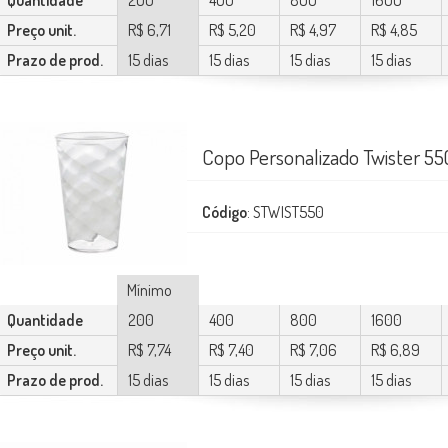
Quantidade
200
400
800
1600
Preço unit.
R$ 6,71
R$ 5,20
R$ 4,97
R$ 4,85
Prazo de prod.
15 dias
15 dias
15 dias
15 dias
Copo Personalizado Twister 5
Código
: STWIST550
Mínimo
Quantidade
200
400
800
1600
Preço unit.
R$ 7,74
R$ 7,40
R$ 7,06
R$ 6,89
Prazo de prod.
15 dias
15 dias
15 dias
15 dias