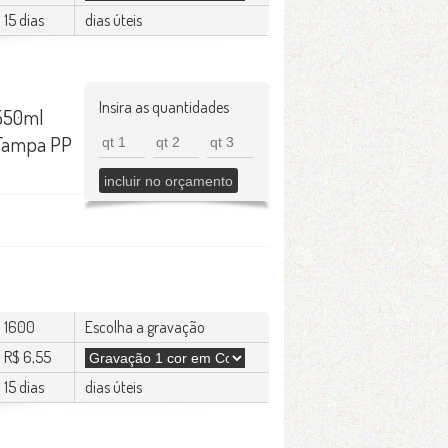
15 dias
dias úteis
Insira as quantidades
 550ml
 Tampa PP
1600
Escolha a gravação
R$ 6,55
15 dias
dias úteis