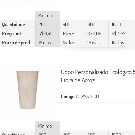
Mínimo
Quantidade
200
400
800
1600
Preço unit.
R$ 6,41
R$ 4,91
R$ 4,69
R$ 4,57
Prazo de prod.
15 dias
15 dias
15 dias
15 dias
Copo Personalizado Ecológico
Fibra de Arroz
Código
: COP550ECO
Mínimo