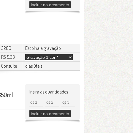
3200
Escolha a gravação
R$ 5,33
Consulte
dias úteis
Insira as quantidades
 350ml