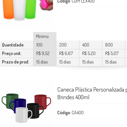
Código
: COPFLEX400
Mínimo
Quantidade
100
200
400
800
Preço unit.
R$ 9,52
R$ 6,67
R$ 5,20
R$ 5,07
Prazo de prod.
15 dias
15 dias
15 dias
15 dias
Caneca Plástica Personalizada 
Brindes 400ml
Código
: CA400