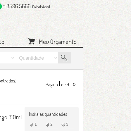
3596.5666
11
(WhatsApp)
to
Meu Orçamento
ontrados)
1
»
Página
de 9
Insira as quantidades
rigo 310ml