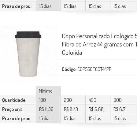
Prazo de prod.
15 dias
15 dias
15 dias
15 dias
Copo Personalizado Ecológico
Fibra de Arroz 44 gramas com
Colorida
Código
: COP550ECOT44PP
Mínimo
Quantidade
100
200
400
800
Preço unit.
R$ 11,36
R$ 8,43
R$ 6,88
R$ 6,71
Prazo de prod.
15 dias
15 dias
15 dias
15 dias