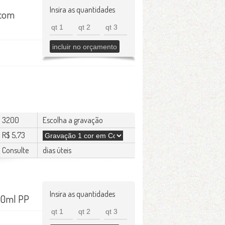
Insira as quantidades
 com
3200
Escolha a gravação
R$ 5,73
Consulte
dias úteis
Insira as quantidades
00ml PP