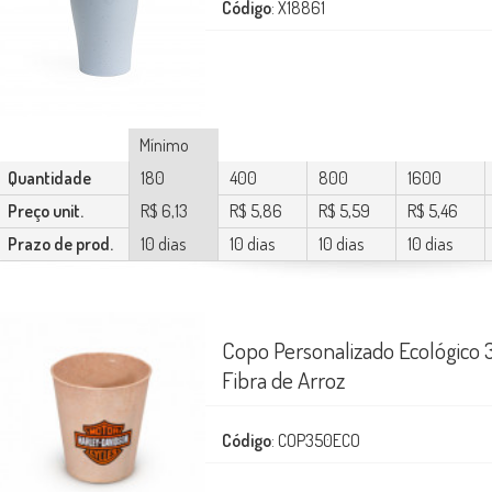
Código
: X18861
Mínimo
Quantidade
180
400
800
1600
Preço unit.
R$ 6,13
R$ 5,86
R$ 5,59
R$ 5,46
Prazo de prod.
10 dias
10 dias
10 dias
10 dias
Copo Personalizado Ecológico
Fibra de Arroz
Código
: COP350ECO