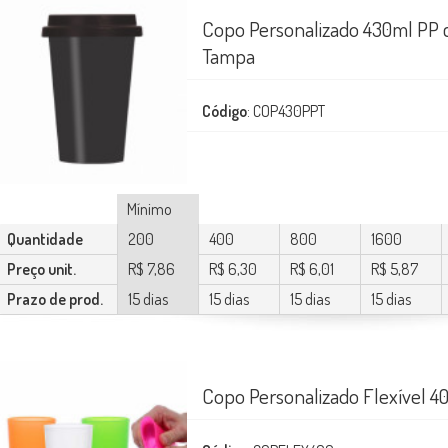
Copo Personalizado 430ml PP
Tampa
Código
: COP430PPT
Mínimo
Quantidade
200
400
800
1600
Preço unit.
R$ 7,86
R$ 6,30
R$ 6,01
R$ 5,87
Prazo de prod.
15 dias
15 dias
15 dias
15 dias
Copo Personalizado Flexível 4