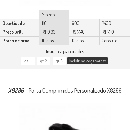
Mínimo
Quantidade
110
600
2400
Preço unit.
R$ 9,33
R$ 7,46
R$ 7,10
Prazo de prod.
10 dias
10 dias
Consulte
Insira as quantidades
X8286
-
Porta Comprimidos Personalizado X8286