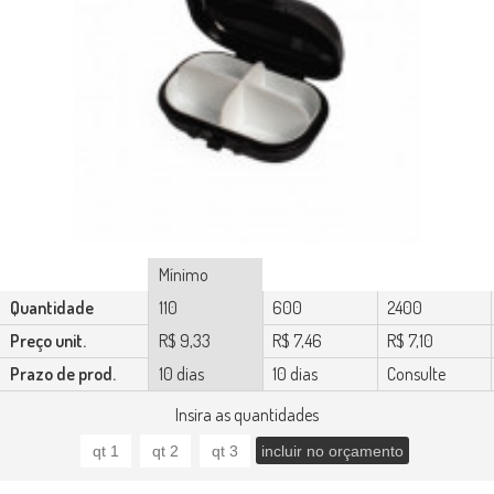
Mínimo
Quantidade
110
600
2400
Preço unit.
R$ 9,33
R$ 7,46
R$ 7,10
Prazo de prod.
10 dias
10 dias
Consulte
Insira as quantidades