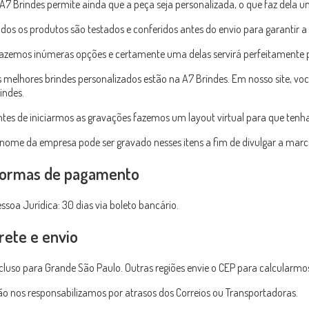
A7 Brindes permite ainda que a peça seja personalizada, o que faz dela um
dos os produtos são testados e conferidos antes do envio para garantir 
azemos inúmeras opções e certamente uma delas servirá perfeitamente pa
 melhores brindes personalizados estão na A7 Brindes. Em nosso site, você
indes.
tes de iniciarmos as gravações fazemos um layout virtual para que tenh
nome da empresa pode ser gravado nesses itens a fim de divulgar a mar
ormas de pagamento
ssoa Jurídica: 30 dias via boleto bancário.
rete e envio
cluso para Grande São Paulo. Outras regiões envie o CEP para calcularmo
o nos responsabilizamos por atrasos dos Correios ou Transportadoras.