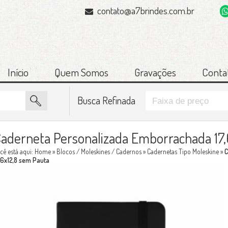
contato@a7brindes.com.br
Início
Quem Somos
Gravações
Conta
Busca Refinada
aderneta Personalizada Emborrachada 17,
cê está aqui:
Home
»
Blocos / Moleskines / Cadernos
»
Cadernetas Tipo Moleskine
»
C
,6x12,8 sem Pauta