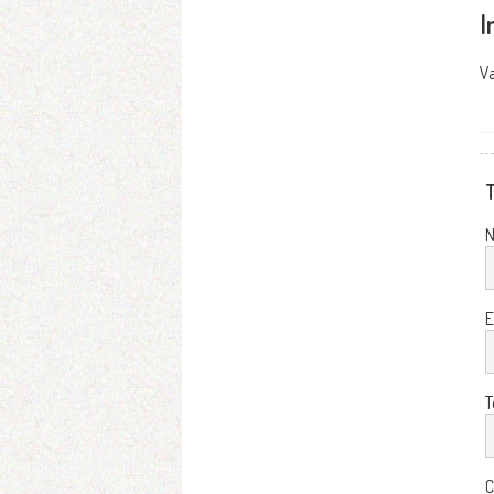
I
Va
T
E
T
C