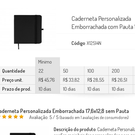
Caderneta Personalizada
Emborrachada com Pauta 1
Código
: X12514N
Mínimo
Quantidade
22
50
100
200
Preço unit.
R$ 45,76
R$ 33,82
R$ 28,55
R$ 26,51
Prazo de prod.
10 dias
10 dias
10 dias
10 dias
aderneta Personalizada Emborrachada 17,6x12,8 sem Pauta
Avaliação:
5
/ 5
(baseado em
1
avaliações de consumidores)
Descrição do produto
:
Caderneta Personal