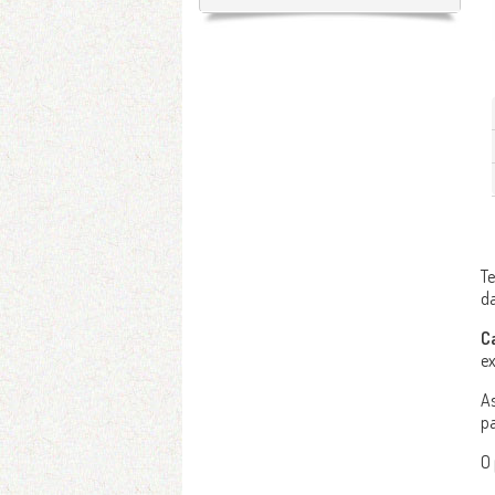
Te
d
C
ex
As
pa
O 