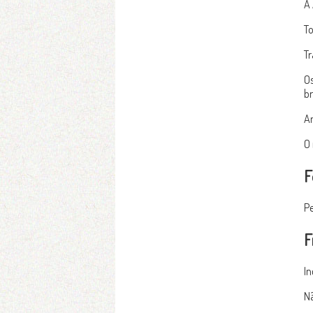
A 
To
Tr
Os
br
An
O 
F
Pe
F
In
Nã