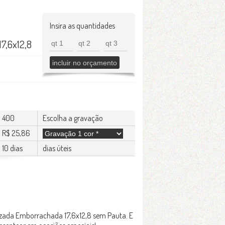
Insira as quantidades
7,6x12,8
400
Escolha a gravação
R$ 25,86
10 dias
dias úteis
izada Emborrachada 17,6x12,8 sem Pauta. E