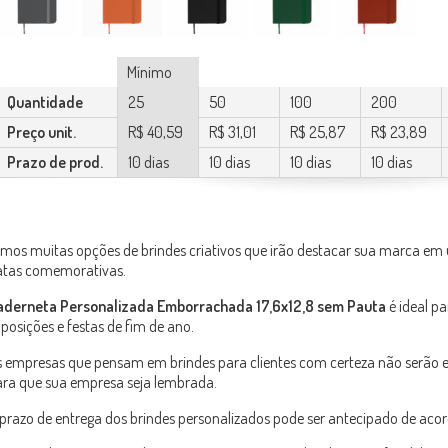
Mínimo
Quantidade
25
50
100
200
Preço unit.
R$ 40,59
R$ 31,01
R$ 25,87
R$ 23,89
Prazo de prod.
10 dias
10 dias
10 dias
10 dias
mos muitas opções de brindes criativos que irão destacar sua marca 
atas comemorativas.
aderneta Personalizada Emborrachada 17,6x12,8 sem Pauta
é ideal pa
posições e festas de fim de ano.
 empresas que pensam em brindes para clientes com certeza não serão esq
ra que sua empresa seja lembrada.
prazo de entrega dos brindes personalizados pode ser antecipado de aco