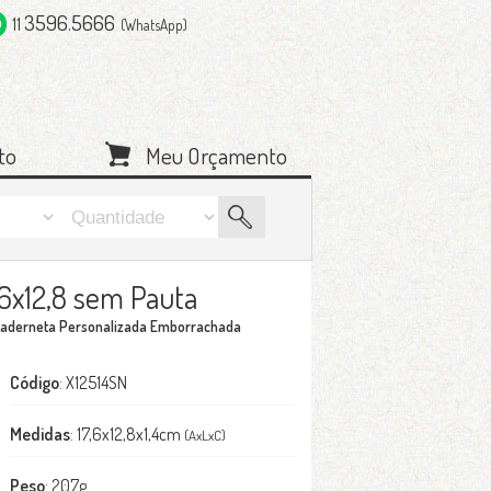
3596.5666
11
(WhatsApp)
to
Meu Orçamento
6x12,8 sem Pauta
aderneta Personalizada Emborrachada
Código
: X12514SN
Medidas
: 17,6x12,8x1,4cm
(AxLxC)
Peso
: 207g