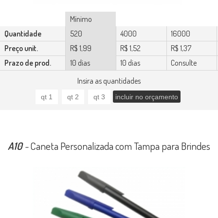
Mínimo
Quantidade
520
4000
16000
Preço unit.
R$ 1,99
R$ 1,52
R$ 1,37
Prazo de prod.
10 dias
10 dias
Consulte
Insira as quantidades
A10
-
Caneta Personalizada com Tampa para Brindes