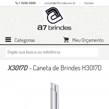
11
3596-5666
-
contato@a7brindes.com.br
-
Contato
Categorias
Meu Orçamento
X3017D
-
Caneta de Brindes H3017D