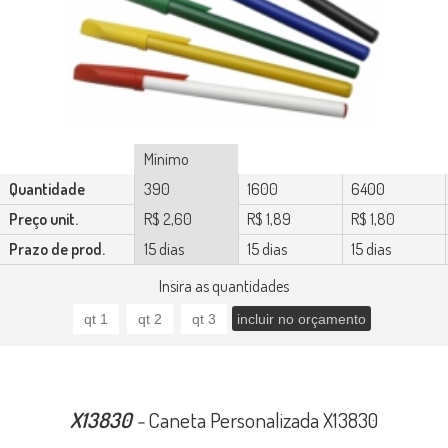
Mínimo
Quantidade
390
1600
6400
Preço unit.
R$ 2,60
R$ 1,89
R$ 1,80
Prazo de prod.
15 dias
15 dias
15 dias
Insira as quantidades
X13830
-
Caneta Personalizada X13830