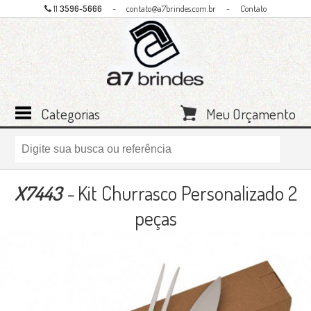
11
3596-5666
-
contato@a7brindes.com.br
-
Contato
Categorias
Meu Orçamento
X7443
-
Kit Churrasco Personalizado 2
peças