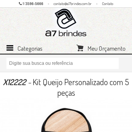
11
3596-5666
-
contato@a7brindes.com.br
-
Contato
Categorias
Meu Orçamento
X12222
-
Kit Queijo Personalizado com 5
peças