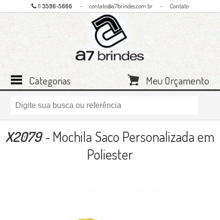
11
3596-5666
-
contato@a7brindes.com.br
-
Contato
Categorias
Meu Orçamento
X2079
-
Mochila Saco Personalizada em
Poliester