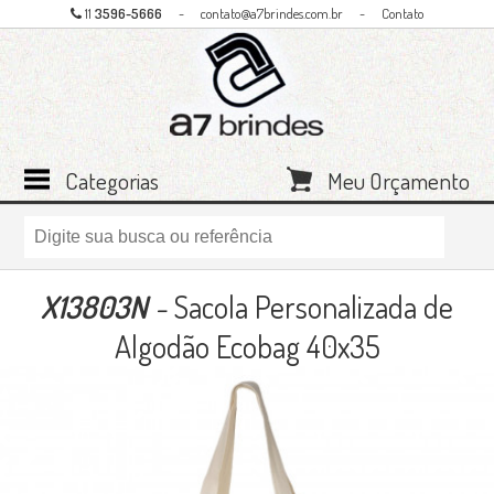
11
3596-5666
-
contato@a7brindes.com.br
-
Contato
Categorias
Meu Orçamento
X13803N
-
Sacola Personalizada de
Algodão Ecobag 40x35