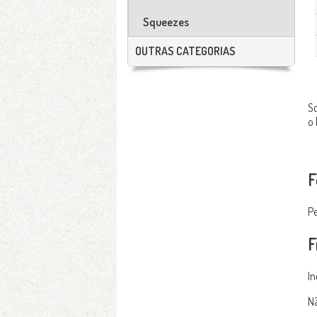
Squeezes
OUTRAS CATEGORIAS
Sq
o 
F
Pe
F
In
Nã