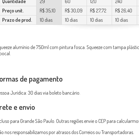
Quantidade
29
60
120
240
Preço unit.
R$ 35,10
R$ 30,09
R$ 27,72
R$ 26,40
Prazo de prod.
10 dias
10 dias
10 dias
10 dias
ueeze alumínio de 750ml com pintura fosca. Squeeze com tampa plástica
bocal.
ormas de pagamento
ssoa Jurídica: 30 dias via boleto bancário.
rete e envio
cluso para Grande São Paulo. Outras regiões envie o CEP para calcularmo
o nos responsabilizamos por atrasos dos Correios ou Transportadoras.