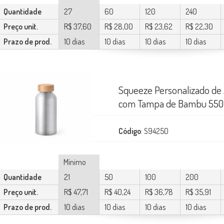
Quantidade
27
60
120
240
Preço unit.
R$ 37,60
R$ 28,00
R$ 23,62
R$ 22,30
Prazo de prod.
10 dias
10 dias
10 dias
10 dias
Squeeze Personalizado de
com Tampa de Bambu 55
Código
: S94250
Mínimo
Quantidade
21
50
100
200
Preço unit.
R$ 47,71
R$ 40,24
R$ 36,78
R$ 35,91
Prazo de prod.
10 dias
10 dias
10 dias
10 dias