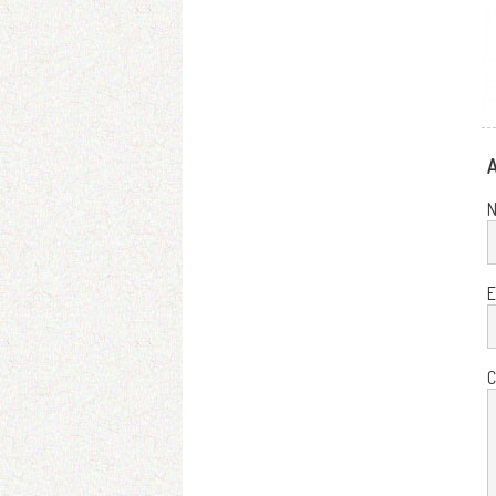
A
E
C