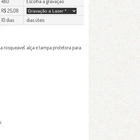
480
Escolha a gravação
R$ 25,08
10 dias
dias úteis
 rosqueável, alça e tampa protetora para
s.