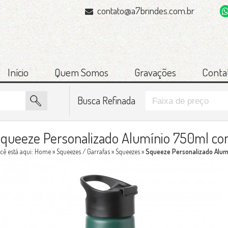
contato@a7brindes.com.br
Início
Quem Somos
Gravações
Conta
Busca Refinada
queeze Personalizado Alumínio 750ml co
cê está aqui:
Home
»
Squeezes / Garrafas
»
Squeezes
»
Squeeze Personalizado Alum