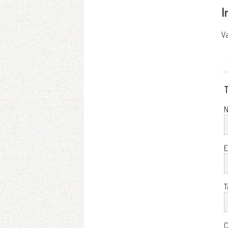
I
Va
T
E
T
C