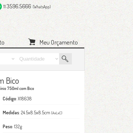
3596.5666
11
(WhatsApp)
to
Meu Orçamento
m Bico
ínio 750ml com Bico
Código
: X18638
Medidas
: 24.5x8.5x8.5cm
(AxLxC)
Peso
: 132g