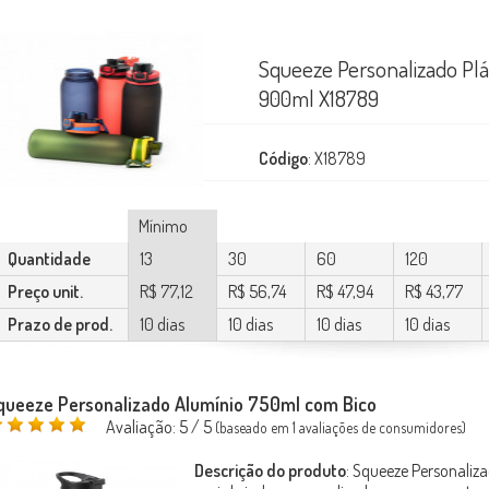
Squeeze Personalizado Plá
900ml X18789
Código
: X18789
Mínimo
Quantidade
13
30
60
120
Preço unit.
R$ 77,12
R$ 56,74
R$ 47,94
R$ 43,77
Prazo de prod.
10 dias
10 dias
10 dias
10 dias
queeze Personalizado Alumínio 750ml com Bico
Avaliação:
5
/ 5
(baseado em
1
avaliações de consumidores)
Descrição do produto
:
Squeeze Personaliza