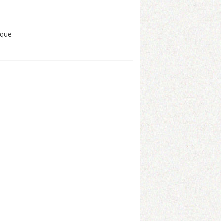
oque.